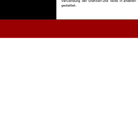
Verwendung
der
Grafiken
und
Texte
in
anderen
gestattet.