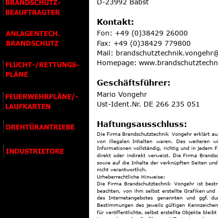
D-23992 Babst
BRANDSCHUTZ- 
BEAUFTRAGTER
Kontakt:
Fon: +49 (0)38429 26000
ANLAGENTECH.
Fax: +49 (0)38429 779800
BRANDSCHUTZ
Mail: 
brandschutztechnik.vongehr
Homepage: 
www.brandschutztechn
FLUCHT-/RETTUNGS- 
PLÄNE
Geschäftsführer:
Mario Vongehr
FEUERWEHRPLÄNE/- 
Ust-Ident.Nr. DE 266 235 051
LAUFKARTEN
Haftungsausschluss:
DREHTÜRANTRIEBE
Die
Firma
Brandschutztechnik
Vongehr
erklärt
au
von
illegalen
Inhalten
waren.
Des
weiteren
w
Informationen vollständig, richtig und in jedem F
INDUSTRIETORE
direkt
oder
indirekt
verweist.
Die
Firma
Brandsc
sowie auf die Inhalte der verknüpften Seiten und 
nicht verantwortlich. 
Urheberrechtliche Hinweise: 
Die
Firma
Brandschutztechnik
Vongehr
ist
bestr
beachten,
von
ihm
selbst
erstellte
Grafiken
und
des
Internetangebotes
genannten
und
ggf.
du
Bestimmungen
des
jeweils
gültigen
Kennzeichen
für
veröffentlichte,
selbst
erstellte
Objekte
bleibt